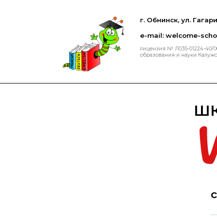
г. Обнинск, ул. Гагари
e-mail: welcome-sch
лицензия № Л035-01224-40/
образования и науки Калужско
ШК
с