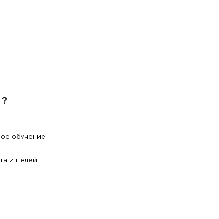
?
ное обучение
ста и целей