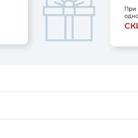
При 
одн
СК